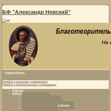
↓
БФ "Александр Невский"
Главная
Меню ↓
Перейти к основному содержимому
Перейти к дополнительному содержимому
Главная
Информация о фонде
Совет Фонда
Уставные документы
Попечительский совет
Исполнительный орган Фонда
Программы Фонда