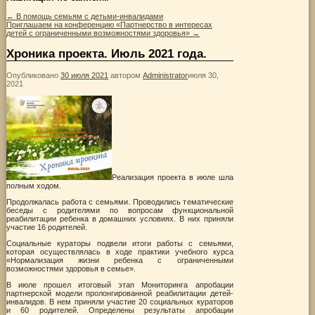
←
В помощь семьям с детьми-инвалидами
Приглашаем на конференцию «Партнерство в интересах
детей с ограниченными возможностями здоровья»
→
Хроника проекта. Июль 2021 года.
Опубликовано
30 июля 2021
автором
Administrator
июля 30,
2021
Реализация проекта в июле шла
полным ходом.
Продолжалась работа с семьями. Проводились тематические
беседы с родителями по вопросам функциональной
реабилитации ребенка в домашних условиях. В них приняли
участие 16 родителей.
Социальные кураторы подвели итоги работы с семьями,
которая осуществлялась в ходе практики учебного курса
«Нормализация жизни ребенка с ограниченными
возможностями здоровья в семье».
В июле прошел итоговый этап Мониторинга апробации
партнерской модели пролонгированной реабилитации детей-
инвалидов. В нем приняли участие 20 социальных кураторов
и 60 родителей. Определены результаты апробации