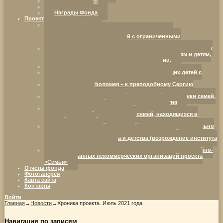
Наши партнеры
Реквизиты
Награды Фонда
Проекты Фонда
Ресурсный центр
«Добрая воля. Инициатива. Компетентность.»:
партнерство в интересах детей с ограниченными
возможностями здоровья.
Ресурсный центр развития социально ориентированных
НКО, оказывающих социальную поддержку семьям и детям,
находящимся в трудной жизненной ситуации.
Семья — территория возможностей
Ресурсный центр для семей, воспитывающих детей с
ограниченными возможностями здоровья
От отрока Варфоломея – к преподобному Сергию
Радонежскому
Организация комплексной социальной поддержки семей,
воспитывающих детей с нарушениями развития
Организация инновационной социально-
коммуникативной площадки для семей, находящихся в
трудной жизненной ситуации
Межрегиональный ресурсный центр развития социально
ориентированных некоммерческих организаций в сфере
защиты семьи, материнства и детства (возрождение института
семьи и родительства)
«Дистанционное методическое сопровождение семейно-
ориентированных некоммерческих организаций проекта
«Семья»
Отчеты фонда
Фотогалерея
Карта сайта
Контакты
Войти
Главная
→
Новости
→
Хроника проекта. Июль 2021 года.
Навигация по записям