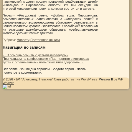
партнерской модели пролонгированной реабилитации детей-
инвалидов в Саратовской области. Их мы обсудим на
итоговой конференции проекта, которая состоится в августе.
Проект «Ресурсный центр «Добрая воля. Инициатива.
Компетентность.»: партнерство в интересах детей с
ограниченными возможностями здоровья» реализуется с
использованием гранта Президента Российской Федерации
на развитие гражданского общества, предоставленного
Фондом президентских грантов.
Рубрика:
Новости
Постоянная ссылка
Навигация по записям
←
В помощь семьям с детьми-инвалидами
Приглашаем на конференцию «Партнерство в интересах
детей с ограниченными возможностями здоровья»
→
Эта запись защищена паролем. Введите пароль, чтобы
посмотреть комментарии.
© 2026 -
БФ "Александр Невский"
Сайт работает на WordPress
Weaver II by
WP
Weaver
↑