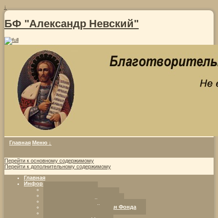
↓
БФ "Александр Невский"
Главная
Меню ↓
Перейти к основному содержимому
Перейти к дополнительному содержимому
Главная
Информация о фонде
Совет Фонда
Уставные документы
Попечительский совет
Исполнительный орган Фонда
Программы Фонда