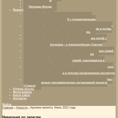
Наши партнеры
Реквизиты
Награды Фонда
Проекты Фонда
Ресурсный центр
«Добрая воля. Инициатива. Компетентность.»:
партнерство в интересах детей с ограниченными
возможностями здоровья.
Ресурсный центр развития социально ориентированных
НКО, оказывающих социальную поддержку семьям и детям,
находящимся в трудной жизненной ситуации.
Семья — территория возможностей
Ресурсный центр для семей, воспитывающих детей с
ограниченными возможностями здоровья
От отрока Варфоломея – к преподобному Сергию
Радонежскому
Организация комплексной социальной поддержки семей,
воспитывающих детей с нарушениями развития
Организация инновационной социально-
коммуникативной площадки для семей, находящихся в
трудной жизненной ситуации
Межрегиональный ресурсный центр развития социально
ориентированных некоммерческих организаций в сфере
защиты семьи, материнства и детства (возрождение института
семьи и родительства)
«Дистанционное методическое сопровождение семейно-
ориентированных некоммерческих организаций проекта
«Семья»
Отчеты фонда
Фотогалерея
Карта сайта
Контакты
Войти
Главная
→
Новости
→
Хроника проекта. Июнь 2021 года.
Навигация по записям