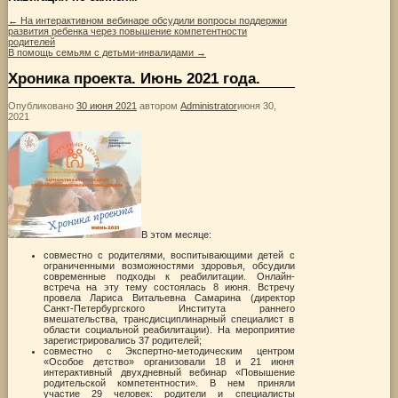
←
На интерактивном вебинаре обсудили вопросы поддержки
развития ребенка через повышение компетентности
родителей
В помощь семьям с детьми-инвалидами
→
Хроника проекта. Июнь 2021 года.
Опубликовано
30 июня 2021
автором
Administrator
июня 30,
2021
В этом месяце:
совместно с родителями, воспитывающими детей с
ограниченными возможностями здоровья, обсудили
современные подходы к реабилитации. Онлайн-
встреча на эту тему состоялась 8 июня. Встречу
провела Лариса Витальевна Самарина (директор
Санкт-Петербургского Института раннего
вмешательства, трансдисциплинарный специалист в
области социальной реабилитации). На мероприятие
зарегистрировались 37 родителей;
совместно с Экспертно-методическим центром
«Особое детство» организовали 18 и 21 июня
интерактивный двухдневный вебинар «Повышение
родительской компетентности». В нем приняли
участие 29 человек: родители и специалисты