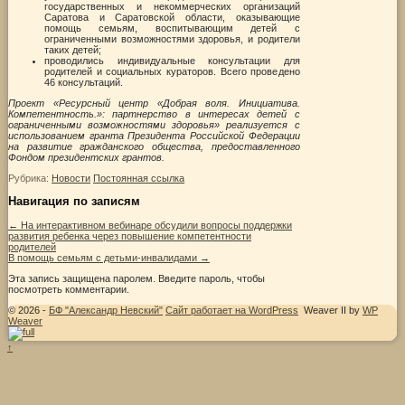
государственных и некоммерческих организаций
Саратова и Саратовской области, оказывающие
помощь семьям, воспитывающим детей с
ограниченными возможностями здоровья, и родители
таких детей;
проводились индивидуальные консультации для
родителей и социальных кураторов. Всего проведено
46 консультаций.
Проект «Ресурсный центр «Добрая воля. Инициатива.
Компетентность.»: партнерство в интересах детей с
ограниченными возможностями здоровья» реализуется с
использованием гранта Президента Российской Федерации
на развитие гражданского общества, предоставленного
Фондом президентских грантов.
Рубрика:
Новости
Постоянная ссылка
Навигация по записям
←
На интерактивном вебинаре обсудили вопросы поддержки
развития ребенка через повышение компетентности
родителей
В помощь семьям с детьми-инвалидами
→
Эта запись защищена паролем. Введите пароль, чтобы
посмотреть комментарии.
© 2026 -
БФ "Александр Невский"
Сайт работает на WordPress
Weaver II by
WP
Weaver
↑