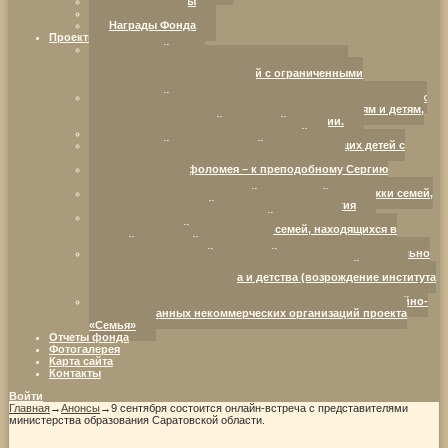
Наши партнеры
Реквизиты
Награды Фонда
Проекты Фонда
Ресурсный центр
«Добрая воля. Инициатива. Компетентность.»:
партнерство в интересах детей с ограниченными
возможностями здоровья.
Ресурсный центр развития социально ориентированных
НКО, оказывающих социальную поддержку семьям и детям,
находящимся в трудной жизненной ситуации.
Семья — территория возможностей
Ресурсный центр для семей, воспитывающих детей с
ограниченными возможностями здоровья
От отрока Варфоломея – к преподобному Сергию
Радонежскому
Организация комплексной социальной поддержки семей,
воспитывающих детей с нарушениями развития
Организация инновационной социально-
коммуникативной площадки для семей, находящихся в
трудной жизненной ситуации
Межрегиональный ресурсный центр развития социально
ориентированных некоммерческих организаций в сфере
защиты семьи, материнства и детства (возрождение института
семьи и родительства)
«Дистанционное методическое сопровождение семейно-
ориентированных некоммерческих организаций проекта
«Семья»
Отчеты фонда
Фотогалерея
Карта сайта
Контакты
Войти
Главная
→
Анонсы
→
9 сентября состоится онлайн-встреча с представителями
министерства образования Саратовской области.