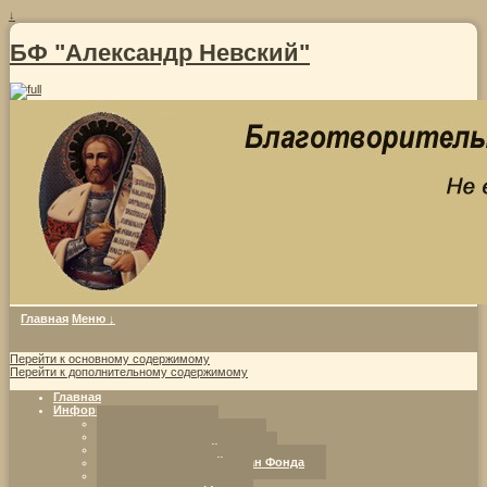
↓
БФ "Александр Невский"
Главная
Меню ↓
Перейти к основному содержимому
Перейти к дополнительному содержимому
Главная
Информация о фонде
Совет Фонда
Уставные документы
Попечительский совет
Исполнительный орган Фонда
Программы Фонда