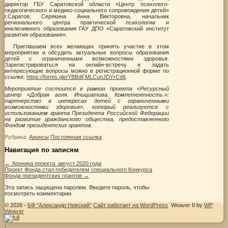
директор ГБУ Саратовской области «Центр психолого-
педагогического и медико-социального сопровождения детей»
г.Саратов; Серякина Анна Викторовна, начальник
регионального центра практической психологии и
инклюзивного образования ГАУ ДПО «Саратовский институт
развития образования».
Приглашаем всех желающих принять участие в этом
мероприятии и обсудить актуальные вопросы образования
детей с ограниченными возможностями здоровья.
Зарегистрироваться на онлайн-встречу и задать
интересующие вопросы можно в регистрационной форме по
ссылке:
https://forms.gle/YBBdFMLCunJDYrCd6
.
Мероприятие состоится в рамках проекта «Ресурсный
центр «Добрая воля. Инициатива. Компетентность.»:
партнерство в интересах детей с ограниченными
возможностями здоровья», который реализуется с
использованием гранта Президента Российской Федерации
на развитие гражданского общества, предоставленного
Фондом президентских грантов.
Рубрика:
Анонсы
Постоянная ссылка
Навигация по записям
←
Хроника проекта: август 2020 года
Проект Фонда стал победителем специального Конкурса
Фонда президентских грантов
→
Эта запись защищена паролем. Введите пароль, чтобы
посмотреть комментарии.
© 2026 -
БФ "Александр Невский"
Сайт работает на WordPress
Weaver II by
WP
Weaver
↑