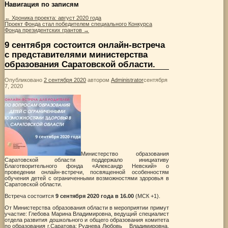
Навигация по записям
←
Хроника проекта: август 2020 года
Проект Фонда стал победителем специального Конкурса
Фонда президентских грантов
→
9 сентября состоится онлайн-встреча
с представителями министерства
образования Саратовской области.
Опубликовано
2 сентября 2020
автором
Administrator
сентября
7, 2020
Министерство образования
Саратовской области поддержало инициативу
Благотворительного фонда «Александр Невский» о
проведении онлайн-встречи, посвященной особенностям
обучения детей с ограниченными возможностями здоровья в
Саратовской области.
Встреча состоится
9 сентября 2020 года в 16.00
(МСК +1).
От Министерства образования области в мероприятии примут
участие: Глебова Марина Владимировна, ведущий специалист
отдела развития дошкольного и общего образования комитета
по образования г.Саратова; Руднева Любовь Владимировна,