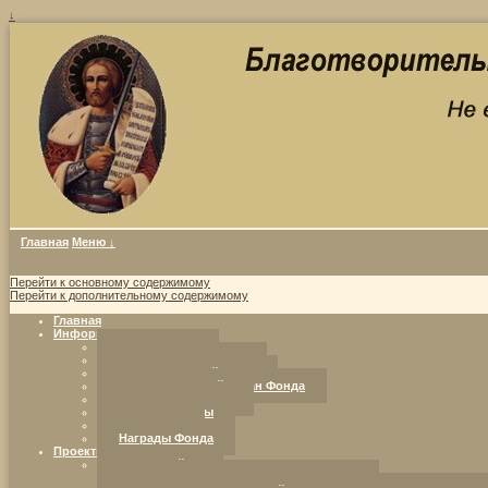
↓
Главная
Меню ↓
Перейти к основному содержимому
Перейти к дополнительному содержимому
Главная
Информация о фонде
Совет Фонда
Уставные документы
Попечительский совет
Исполнительный орган Фонда
Программы Фонда
Наши партнеры
Реквизиты
Награды Фонда
Проекты Фонда
Ресурсный центр
«Добрая воля. Инициатива. Компетентность.»: