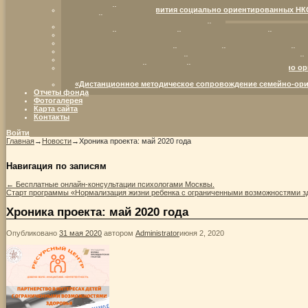
партнерство в интересах детей с ограниченными возможностям
Ресурсный центр развития социально ориентированных НК
жизненной ситуации.
Семья — территория возможностей
Ресурсный центр для семей, воспитывающих детей с огра
От отрока Варфоломея – к преподобному Сергию Радонежс
Организация комплексной социальной поддержки семей, в
Организация инновационной социально-коммуникативной п
Межрегиональный ресурсный центр развития социально ор
детства (возрождение института семьи и родительства)
«Дистанционное методическое сопровождение семейно-ори
Отчеты фонда
Фотогалерея
Карта сайта
Контакты
Войти
Главная
→
Новости
→
Хроника проекта: май 2020 года
Навигация по записям
←
Бесплатные онлайн-консультации психологами Москвы.
Старт программы «Нормализация жизни ребенка с ограниченными возможностями з
Хроника проекта: май 2020 года
Опубликовано
31 мая 2020
автором
Administrator
июня 2, 2020