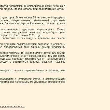
 старта программы «Нормализация жизни ребенка с
ой модели пролонгированной реабилитации детей-
кураторов. В нее вошли 25 человек — сотрудники
 члены общественных объединений родителей,
, Энгельса и Маркса. Надеемся, что эта группа в
ля социальных кураторов: переговоры с Санкт-
, подготовка учебных комплектов для кураторов,
формате с 1 по 5 июня 2020 года.
 подготовке к семинару и привлечению семей,
аниченными возможностями здоровья в семье» и
лся своеобразный банк данных семей, желающих
сов и проблем. В нем приняли участие 100 семей,
льтатам опроса будут организованы тематические
ебинара проведет директор Санкт-Петербургского
бсудит с родителями вопросы развития навыков
интересах детей с ограниченными возможностями
ртнерство в интересах детей с ограниченными
оссийской Федерации на развитие гражданского
доровья в семье»
→