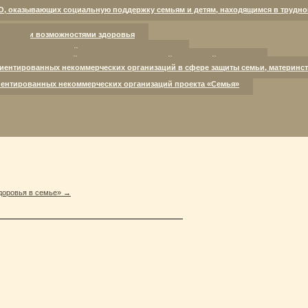
и здоровья.
О, оказывающих социальную поддержку семьям и детям, находящимся в трудно
ниченными возможностями здоровья
кому
оспитывающих детей с нарушениями развития
лощадки для семей, находящихся в трудной жизненной ситуации
иентированных некоммерческих организаций в сфере защиты семьи, материнст
ентированных некоммерческих организаций проекта «Семья»
доровья в семье»
→