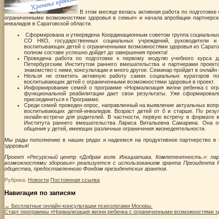
В этом месяце велась активная работа по подготовке
ограниченными возможностями здоровья в семье» и начала апробации партнерск
инвалидов в Саратовской области.
Сформирована и утверждена Координационным советом группа социальных 
СО НКО, государственных социальных учреждений, руководители и
воспитывающих детей с ограниченными возможностями здоровья из Саратова
полном составе успешно дойдет до завершения проекта!
Проведена работа по подготовке к первому модулю учебного курса д
Петербургским Институтом раннего вмешательства и партнерами проекта
знакомство с ними, консультации и много другое. Семинар пройдет в онлайн 
Нельзя не отметить активную работу самих социальных кураторов по
воспитывающих детей с ограниченными возможностями здоровья в проект.
Информирование семей о программе «Нормализация жизни ребенка с огр
функциональной реабилитации дает свои результаты. Уже сформирова
присоединиться к Программе.
Среди семей проведен опрос, направленный на выявление актуальных вопро
воспитывающих детей-инвалидов. Возраст детей от 0 и старше. По резу
онлайн-встречи для родителей. В частности, первую встречу в формате в
Института раннего вмешательства Лариса Витальевна Самарина. Она о
общения у детей, имеющих различные ограничения жизнедеятельности.
Мы рады пополнению в наших рядах и надеемся на продуктивное партнерство в 
здоровья!
Проект «Ресурсный центр «Добрая воля. Инициатива. Компетентность.»: па
возможностями здоровья» реализуется с использованием гранта Президента Р
общества, предоставленного Фондом президентских грантов.
Рубрика:
Новости
Постоянная ссылка
Навигация по записям
←
Бесплатные онлайн-консультации психологами Москвы.
Старт программы «Нормализация жизни ребенка с ограниченными возможностями з