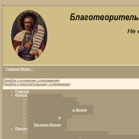
↓
Главная
Меню ↓
Перейти к основному содержимому
Перейти к дополнительному содержимому
Главная
Информация о фонде
Совет Фонда
Уставные документы
Попечительский совет
Исполнительный орган Фонда
Программы Фонда
Наши партнеры
Реквизиты
Награды Фонда
Проекты Фонда
Ресурсный центр
«Добрая воля. Инициатива. Компетентность.»: