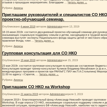
отзывов о прошедших мероприятиях. Благодарим …
Читать далее
→
Рубрика:
Анонсы
Приглашаем руководителей и специалистов СО НКО
проектно-обучающий семинар.
Опубликовано
4 июня 2019
автором
Administrator
июня 13, 2019
18-19 июня 2019г. состоится двухдневный проектно-обучающий семинар для руково
оказывающих социальную поддержку семьям и детям, находящимся в трудной жизн
семинара выступят эксперты Национального фонда защиты детей от жестокого обра
правления Фонда, член …
Читать далее
→
Рубрика:
Анонсы
Групповая консультация для СО НКО
Опубликовано
15 мая 2019
автором
Administrator
мая 15, 2019
23 мая 2019г. состоится групповая консультация по вопросам составления бюджета 
Консультацию проводит тренер-консультант Куликов Владимир Михайлович (к.ф.м.н.
международных программ и проектов при РАНХиГС ПИУ им.П.А.Столыпина) Мероприя
11.00 по адресу: г.Саратов, …
Читать далее
→
Рубрика:
Анонсы
Приглашаем СО НКО на Workshop
Опубликовано
21 марта 2019
автором
Administrator
апреля 3, 2019
3 апреля 2019 г. Благотворительный фонд «Александр Невский» проводит группово
Workshop. В ходе опроса СО НКО, оказывающих социальную поддержку семьям и д
жизненной ситуации, проведенного БФ «Александр Невский», наиболее часто задает