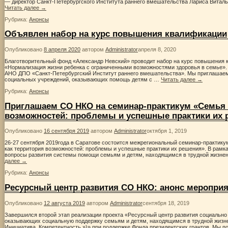
— директор Санкт-Петербургского Института раннего вмешательства Лариса Витал
Читать далее
→
Рубрика:
Анонсы
Объявлен набор на курс повышения квалификации
Опубликовано
8 апреля 2020
автором
Administrator
апреля 8, 2020
Благотворительный фонд «Александр Невский» проводит набор на курс повышения 
«Нормализация жизни ребенка с ограниченными возможностями здоровья в семье».
АНО ДПО «Санкт-Петербургский Институт раннего вмешательства». Мы приглашаем
социальных учреждений, оказывающих помощь детям с …
Читать далее
→
Рубрика:
Анонсы
Приглашаем СО НКО на семинар-практикум «Семья 
возможностей: проблемы и успешные практики их 
Опубликовано
16 сентября 2019
автором
Administrator
октября 1, 2019
26-27 сентября 2019года в Саратове состоится межрегиональный семинар-практик
как территория возможностей: проблемы и успешные практики их решения». В рамк
вопросы развития системы помощи семьям и детям, находящимся в трудной жизне
далее
→
Рубрика:
Анонсы
Ресурсный центр развития СО НКО: анонс мероприя
Опубликовано
12 августа 2019
автором
Administrator
сентября 18, 2019
Завершился второй этап реализации проекта «Ресурсный центр развития социальн
оказывающих социальную поддержку семьям и детям, находящимся в трудной жизне
Инициатива. Компетентность.»)» при поддержке Фонда президентских грантов. Мы 