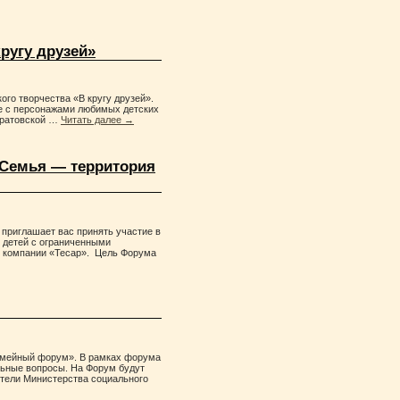
ругу друзей»
ого творчества «В кругу друзей».
ие с персонажами любимых детских
Саратовской …
Читать далее
→
«Семья — территория
приглашает вас принять участие в
 детей с ограниченными
ле компании «Тесар». Цель Форума
Семейный форум». В рамках форума
льные вопросы. На Форум будут
ители Министерства социального