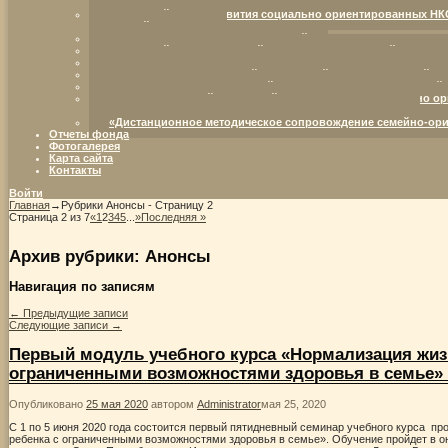
партнерство в интересах детей с ограниченными возможностям
Ресурсный центр развития социально ориентированных НК
жизненной ситуации.
Семья — территория возможностей
Ресурсный центр для семей, воспитывающих детей с огра
От отрока Варфоломея – к преподобному Сергию Радонежс
Организация комплексной социальной поддержки семей, в
Организация инновационной социально-коммуникативной п
Межрегиональный ресурсный центр развития социально ор
детства (возрождение института семьи и родительства)
«Дистанционное методическое сопровождение семейно-ори
Отчеты фонда
Фотогалерея
Карта сайта
Контакты
Войти
Главная
→Рубрики
Анонсы
- Страницу 2
Страница 2 из 7
«
1
2
3
4
5
...
»
Последняя »
Архив рубрики:
Анонсы
Навигация по записям
←
Предыдущие записи
Следующие записи
→
Первый модуль учебного курса «Нормализация жиз
ограниченными возможностями здоровья в семье» 
Опубликовано
25 мая 2020
автором
Administrator
мая 25, 2020
С 1 по 5 июня 2020 года состоится первый пятидневный семинар учебного курса п
ребенка с ограниченными возможностями здоровья в семье». Обучение пройдет в 