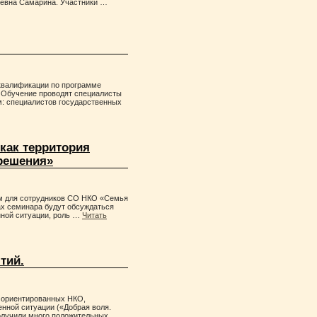
ьевна Самарина. Участники …
квалификации по программе
 Обучение проводят специалисты
: специалистов государственных
как территория
решения»
ум для сотрудников СО НКО «Семья
ах семинара будут обсуждаться
нной ситуации, роль …
Читать
тий.
о ориентированных НКО,
нной ситуации («Добрая воля.
получили много положительных