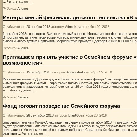
…
Читать далее
→
Рубрика:
Анонсы
Интегративный фестиваль детского творчества «В к
Опубликовано
20 ноября 2018
автором
Administrator
ноября 20, 2018
1 декабря 2018г. состоится Заключительный концерт Интегативного фестиваля детск
В программе: детские творческие номера, мини-спектакль, веселые клоуны, общен
сказок и много других сюрпризов. Мероприятие пройдет 1 декабря 2018г. в 11.00 в 
Рубрика:
Анонсы
Приглашаем принять участие в Семейном форуме 
возможностей»
Опубликовано
15 октября 2018
автором
Administrator
октября 15, 2018
Уважаемые коллеги! Дорогие друзья! Благотворительный фонд «Александр Невский» 
Семейном форуме «Семья – территория возможностей» для семей, воспитывающих
возможностями здоровья, который состоится 26 октября 2018 года в конференц-за
– …
Читать далее
→
Рубрика:
Анонсы
Фонд готовит проведение Семейного форума
Опубликовано
26 сентября 2018
автором
bfan66
сентября 28, 2018
Благотворительный Фонд «Александр Невский» в конце октября 2018 г. проводит «
будут организованы дискуссионные площадки, на которых будут обсуждаться актуа
приглашены: Уполномоченный по правам ребенка в Саратовской области, представ
развития …
Читать далее
→