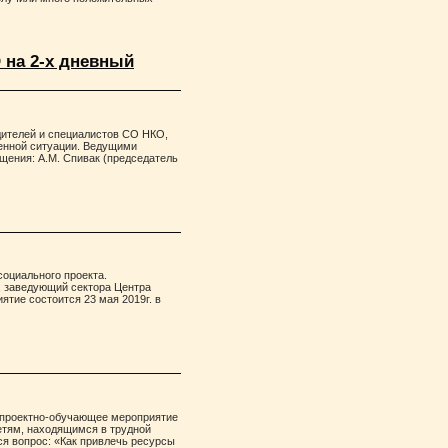
 на 2-х дневный
дителей и специалистов СО НКО,
енной ситуации. Ведущими
щения: А.М. Спивак (председатель
социального проекта.
, заведующий сектора Центра
тие состоится 23 мая 2019г. в
е проектно-обучающее мероприятие
етям, находящимся в трудной
ся вопрос: «Как привлечь ресурсы