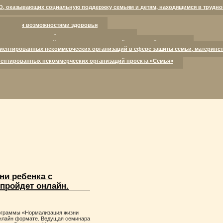
и здоровья.
О, оказывающих социальную поддержку семьям и детям, находящимся в трудно
ниченными возможностями здоровья
кому
оспитывающих детей с нарушениями развития
лощадки для семей, находящихся в трудной жизненной ситуации
иентированных некоммерческих организаций в сфере защиты семьи, материнст
ентированных некоммерческих организаций проекта «Семья»
ни ребенка с
пройдет онлайн.
рограммы «Нормализация жизни
онлайн формате. Ведущая семинара