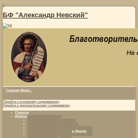
↓
БФ "Александр Невский"
Главная
Меню ↓
Перейти к основному содержимому
Перейти к дополнительному содержимому
Главная
Информация о фонде
Совет Фонда
Уставные документы
Попечительский совет
Исполнительный орган Фонда
Программы Фонда