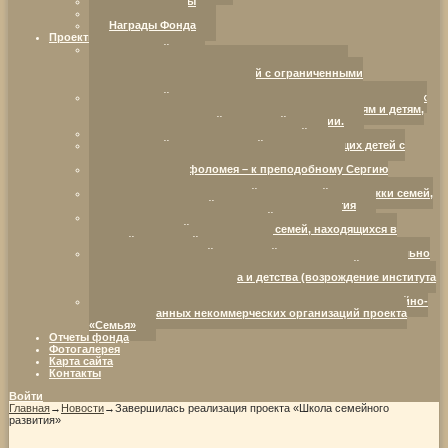
Наши партнеры
Реквизиты
Награды Фонда
Проекты Фонда
Ресурсный центр
«Добрая воля. Инициатива. Компетентность.»:
партнерство в интересах детей с ограниченными
возможностями здоровья.
Ресурсный центр развития социально ориентированных
НКО, оказывающих социальную поддержку семьям и детям,
находящимся в трудной жизненной ситуации.
Семья — территория возможностей
Ресурсный центр для семей, воспитывающих детей с
ограниченными возможностями здоровья
От отрока Варфоломея – к преподобному Сергию
Радонежскому
Организация комплексной социальной поддержки семей,
воспитывающих детей с нарушениями развития
Организация инновационной социально-
коммуникативной площадки для семей, находящихся в
трудной жизненной ситуации
Межрегиональный ресурсный центр развития социально
ориентированных некоммерческих организаций в сфере
защиты семьи, материнства и детства (возрождение института
семьи и родительства)
«Дистанционное методическое сопровождение семейно-
ориентированных некоммерческих организаций проекта
«Семья»
Отчеты фонда
Фотогалерея
Карта сайта
Контакты
Войти
Главная
→
Новости
→
Завершилась реализация проекта «Школа семейного
развития»