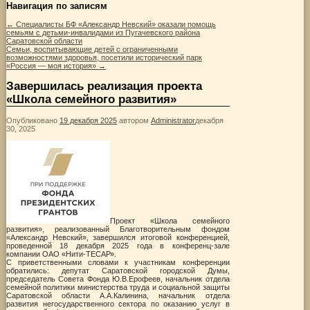
Навигация по записям
←
Специалисты БФ «Александр Невский» оказали помощь
семьям с детьми-инвалидами из Пугачевского района
Саратовской области
Семьи, воспитывающие детей с ограниченными
возможностями здоровья, посетили исторический парк
«Россия — моя история»
→
Завершилась реализация проекта
«Школа семейного развития»
Опубликовано
19 декабря 2025
автором
Administrator
декабря
30, 2025
Проект «Школа семейного
развития», реализованный Благотворительным фондом
«Александр Невский», завершился итоговой конференцией,
проведенной 18 декабря 2025 года в конференц-зале
компании ОАО «Нити-ТЕСАР».
С приветственными словами к участникам конференции
обратились: депутат Саратовской городской Думы,
председатель Совета Фонда Ю.В.Ерофеев, начальник отдела
семейной политики министерства труда и социальной защиты
Саратовской области А.А.Калинина, начальник отдела
развития негосударственного сектора по оказанию услуг в