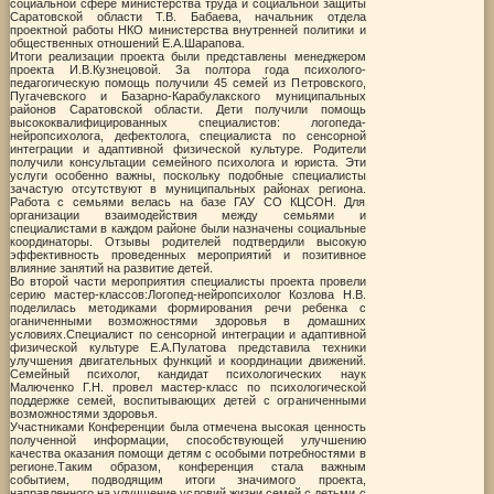
социальной сфере министерства труда и социальной защиты
Саратовской области Т.В. Бабаева, начальник отдела
проектной работы НКО министерства внутренней политики и
общественных отношений Е.А.Шарапова.
Итоги реализации проекта были представлены менеджером
проекта И.В.Кузнецовой. За полтора года психолого-
педагогическую помощь получили 45 семей из Петровского,
Пугачевского и Базарно-Карабулакского муниципальных
районов Саратовской области. Дети получили помощь
высококвалифицированных специалистов: логопеда-
нейропсихолога, дефектолога, специалиста по сенсорной
интеграции и адаптивной физической культуре. Родители
получили консультации семейного психолога и юриста. Эти
услуги особенно важны, поскольку подобные специалисты
зачастую отсутствуют в муниципальных районах региона.
Работа с семьями велась на базе ГАУ СО КЦСОН. Для
организации взаимодействия между семьями и
специалистами в каждом районе были назначены социальные
координаторы. Отзывы родителей подтвердили высокую
эффективность проведенных мероприятий и позитивное
влияние занятий на развитие детей.
Во второй части мероприятия специалисты проекта провели
серию мастер-классов:Логопед-нейропсихолог Козлова Н.В.
поделилась методиками формирования речи ребенка с
оганиченными возможностями здоровья в домашних
условиях.Специалист по сенсорной интеграции и адаптивной
физической культуре Е.А.Пулатова представила техники
улучшения двигательных функций и координации движений.
Семейный психолог, кандидат психологических наук
Малюченко Г.Н. провел мастер-класс по психологической
поддержке семей, воспитывающих детей с ограниченными
возможностями здоровья.
Участниками Конференции была отмечена высокая ценность
полученной информации, способствующей улучшению
качества оказания помощи детям с особыми потребностями в
регионе.Таким образом, конференция стала важным
событием, подводящим итоги значимого проекта,
направленного на улучшение условий жизни семей с детьми с