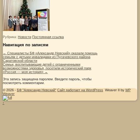
Рубрика:
Новости
Постоянная ссылка
Навигация по записям
←
Специалисты БФ «Александр Невский» оказали помощь
семьям с детьми-инвалидами из Пугачевского района
Саратовской области
Семьи, воспитывающие детей с ограниченными
возможностями здоровья, посетили исторический парк
«Россия — моя история»
→
Эта запись защищена паролем. Введите пароль, чтобы
посмотреть комментарии.
© 2026 -
БФ "Александр Невский"
Сайт работает на WordPress
Weaver II by
WP
Weaver
↑