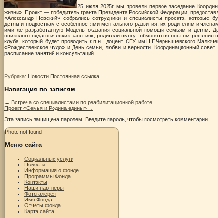
25 июля 2025г мы провели первое заседание Коорди
жизни». Проект — победитель гранта Президента Российской Федерации, предостав
«Александр Невский» собрались сотрудники и специалисты проекта, которые бу
детям и подросткам с особенностями ментального развития, их родителям и члена
ими же разработанную Модель оказания социальной помощи семьям и детям. Де
психолого-педагогических занятиях, родители смогут обменяться опытом решения 
клуба, который будет проводить к.п.н., доцент СГУ им.Н.Г.Чернышевского Малюче
«Рождественское чудо» и День семьи, любви и верности. Координационный совет 
расписание занятий и консультаций.
Рубрика:
Новости
Постоянная ссылка
Навигация по записям
←
Встреча со специалистами по реабилитационной работе
Проект «Семья и Родина едины»
→
Эта запись защищена паролем. Введите пароль, чтобы посмотреть комментарии.
Photo not found
Меню сайта
Социальные услуги
Новости
Информация о фонде
Программы Фонда
Контакты
Наши партнеры
Фотогалерея
Имя Фонда
Отчеты фонда
Карта сайта