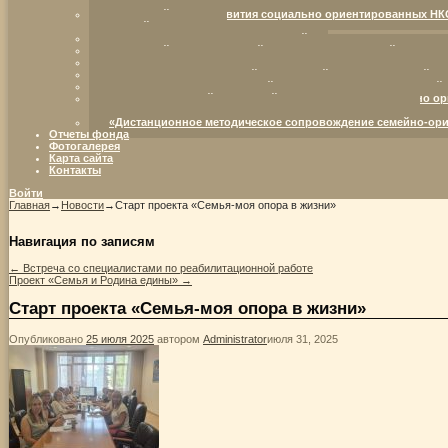
партнерство в интересах детей с ограниченными возможностям
Ресурсный центр развития социально ориентированных НК
жизненной ситуации.
Семья — территория возможностей
Ресурсный центр для семей, воспитывающих детей с огра
От отрока Варфоломея – к преподобному Сергию Радонежс
Организация комплексной социальной поддержки семей, в
Организация инновационной социально-коммуникативной п
Межрегиональный ресурсный центр развития социально ор
детства (возрождение института семьи и родительства)
«Дистанционное методическое сопровождение семейно-ори
Отчеты фонда
Фотогалерея
Карта сайта
Контакты
Войти
Главная
→
Новости
→
Старт проекта «Семья-моя опора в жизни»
Навигация по записям
←
Встреча со специалистами по реабилитационной работе
Проект «Семья и Родина едины»
→
Старт проекта «Семья-моя опора в жизни»
Опубликовано
25 июля 2025
автором
Administrator
июля 31, 2025