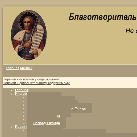
↓
Главная
Меню ↓
Перейти к основному содержимому
Перейти к дополнительному содержимому
Главная
Информация о фонде
Совет Фонда
Уставные документы
Попечительский совет
Исполнительный орган Фонда
Программы Фонда
Наши партнеры
Реквизиты
Награды Фонда
Проекты Фонда
Ресурсный центр
«Добрая воля. Инициатива. Компетентность.»: