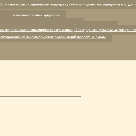
и здоровья.
О, оказывающих социальную поддержку семьям и детям, находящимся в трудно
ниченными возможностями здоровья
кому
оспитывающих детей с нарушениями развития
лощадки для семей, находящихся в трудной жизненной ситуации
иентированных некоммерческих организаций в сфере защиты семьи, материнст
ентированных некоммерческих организаций проекта «Семья»