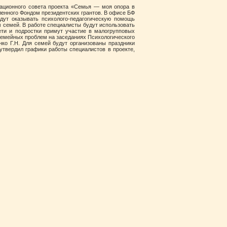
национного совета проекта «Семья — моя опора в
ленного Фондом президентских грантов. В офисе БФ
дут оказывать психолого-педагогическую помощь
м семей. В работе специалисты будут использовать
ти и подростки примут участие в малогрупповых
семейных проблем на заседаниях Психологического
нко Г.Н. Для семей будут организованы праздники
утвердил графики работы специалистов в проекте,