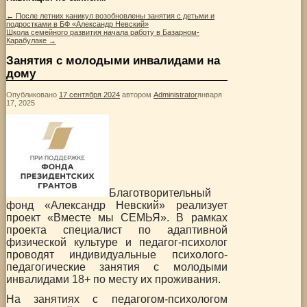
←
После летних каникул возобновлены занятия с детьми и
подростками в БФ «Александр Невский»
Школа семейного развития начала работу в Базарном-
Карабулаке
→
Занятия с молодыми инвалидами на
дому
Опубликовано
17 сентября 2024
автором
Administrator
января
17, 2025
Благотворительный
фонд «Александр Невский» реализует
проект «Вместе мы СЕМЬЯ». В рамках
проекта специалист по адаптивной
физической культуре и педагог-психолог
проводят индивидуальные психолого-
педагогические занятия с молодыми
инвалидами 18+ по месту их проживания.
На занятиях с педагогом-психологом