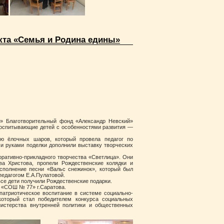
кта «Семья и Родина едины»
р» Благотворительный фонд «Александр Невский»
 воспитывающие детей с особенностями развития —
ию ёлочных шаров, который провела педагог по
и руками поделки дополнили выставку творческих
оративно-прикладного творчества «Светлица». Они
ва Христова, пропели Рождественские колядки и
сполнение песни «Вальс снежинок», который был
педагогом Е.А.Пулатовой.
се дети получили Рождественские подарки.
 «СОШ № 77» г.Саратова.
патриотическое воспитание в системе социально-
который стал победителем конкурса социальных
нистерства внутренней политики и общественных