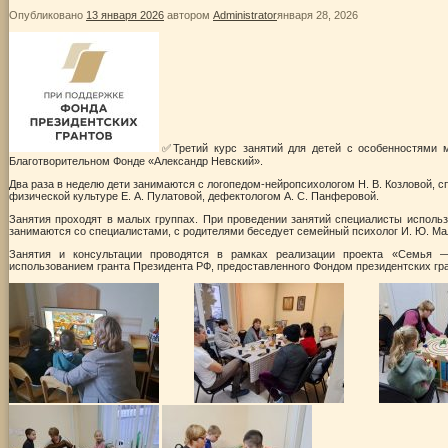
Опубликовано
13 января 2026
автором
Administrator
января 28, 2026
✅Третий курс занятий для детей с особенностями м
Благотворительном Фонде «Александр Невский».
Два раза в неделю дети занимаются с логопедом-нейропсихологом Н. В. Козловой, с
физической культуре Е. А. Пулатовой, дефектологом А. С. Панферовой.
Занятия проходят в малых группах. При проведении занятий специалисты исполь
занимаются со специалистами, с родителями беседует семейный психолог И. Ю. Ма
Занятия и консультации проводятся в рамках реализации проекта «Семья 
использованием гранта Президента РФ, предоставленного Фондом президентских гра