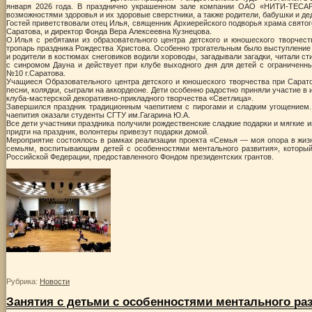
января 2026 года. В празднично украшенном зале компании ОАО «НИТИ-ТЕСАР»
возможностями здоровья и их здоровые сверстники, а также родители, бабушки и де
Гостей приветствовали отец Илья, священник Архиерейского подворья храма святог
Саратова, и директор Фонда Вера Алексеевна Кузнецова.
О.Илья с ребятами из образовательного центра детского и юношеского творчес
тропарь праздника Рождества Христова. Особенно трогательным было выступление 
и родители в костюмах снеговиков водили хороводы, загадывали загадки, читали ст
с синромом Дауна и действует при клубе выходного дня для детей с ограничен
№10 г.Саратова.
Учащиеся Образовательного центра детского и юношеского творчества при Сарат
песни, колядки, сыграли на аккордеоне. Дети особенно радостно приняли участие в 
клуба-мастерской декоративно-прикладного творчества «Светлица».
Завершился праздник традиционным чаепитием с пирогами и сладким угощением.
чаепития оказали студенты СГТУ им.Гагарина Ю.А.
Все дети участники праздника получили рождественские сладкие подарки и мягкие иг
придти на праздник, волонтеры привезут подарки домой.
Мероприятие состоялось в рамках реализации проекта «Семья — моя опора в жиз
семьям, воспитывающим детей с особенностями ментального развития», который
Российской Федерации, предоставленного Фондом президентских грантов.
Рубрика:
Новости
Занятия с детьми с особенностями ментального ра