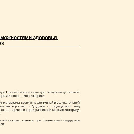
зможностями здоровья,
я»
др Невский» организовал две экскурсии для семей,
арк «Россия — моя история».
е материалы помогли в доступной и увлекательной
ал мастер‑класс «Сундучок с традициями»: под
цессе творчества дети развивали мелкую моторику,
.
орый осуществляется при финансовой поддержке
ти.