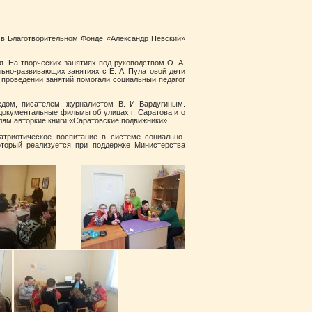
. в Благотворительном Фонде «Александр Невский»
. На творческих занятиях под руководством О. А.
ьно-развивающих занятиях с Е. А. Пулатовой дети
 проведении занятий помогали социальный педагог
едом, писателем, журналистом В. И Вардугиным.
 документальные фильмы об улицах г. Саратова и о
елям авторкие книги «Саратовские подвижники».
триотическое воспитание в системе социально-
оторый реализуется при поддержке Министерства