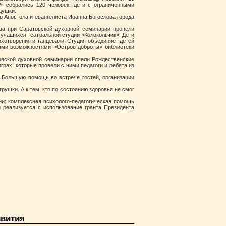
 собрались 120 человек: дети с ограниченными
душки.
о Апостола и евангелиста Иоанна Богослова города
тва при Саратовской духовной семинарии пропели
учащихся театральной студии «Колокольчик». Дети
ихотворения и танцевали. Студия объединяет детей
ными возможностями «Остров доброты» библиотеки
овской духовной семинарии спели Рождественские
играх, которые провели с ними педагоги и ребята из
 Большую помощь во встрече гостей, организации
рушки. А к тем, кто по состоянию здоровья не смог
ни: комплексная психолого-педагогическая помощь
 реализуется с использование гранта Президента
звития