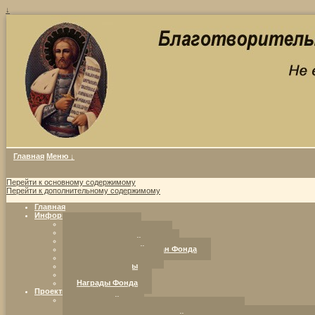
↓
Главная
Меню ↓
Перейти к основному содержимому
Перейти к дополнительному содержимому
Главная
Информация о фонде
Совет Фонда
Уставные документы
Попечительский совет
Исполнительный орган Фонда
Программы Фонда
Наши партнеры
Реквизиты
Награды Фонда
Проекты Фонда
Ресурсный центр
«Добрая воля. Инициатива. Компетентность.»: