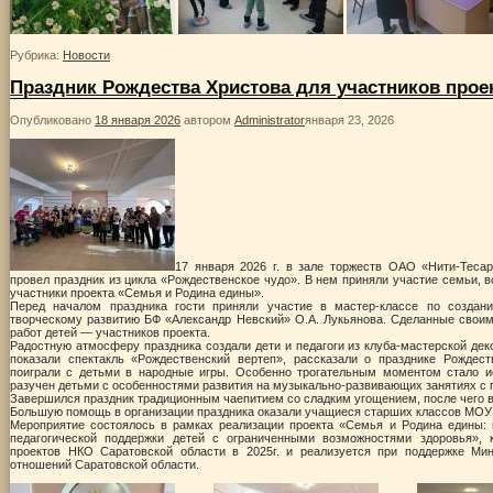
Рубрика:
Новости
Праздник Рождества Христова для участников прое
Опубликовано
18 января 2026
автором
Administrator
января 23, 2026
17 января 2026 г. в зале торжеств ОАО «Нити-Теса
провел праздник из цикла «Рождественское чудо». В нем приняли участие семьи,
участники проекта «Семья и Родина едины».
Перед началом праздника гости приняли участие в мастер-классе по создан
творческому развитию БФ «Александр Невский» О.А. Лукьянова. Сделанные своим
работ детей — участников проекта.
Радостную атмосферу праздника создали дети и педагоги из клуба-мастерской дек
показали спектакль «Рождественский вертеп», рассказали о празднике Рождест
поиграли с детьми в народные игры. Особенно трогательным моментом стало и
разучен детьми с особенностями развития на музыкально-развивающих занятиях с 
Завершился праздник традиционным чаепитием со сладким угощением, после чего в
Большую помощь в организации праздника оказали учащиеся старших классов МОУ
Мероприятие состоялось в рамках реализации проекта «Семья и Родина едины: 
педагогической поддержки детей с ограниченными возможностями здоровья», 
проектов НКО Саратовской области в 2025г. и реализуется при поддержке Ми
отношений Саратовской области.