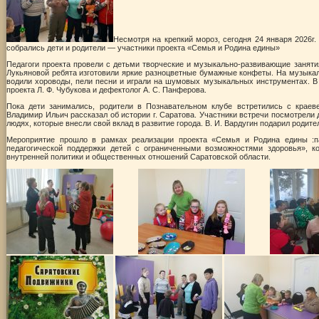
Несмотря на крепкий мороз, сегодня 24 января 2026г
собрались дети и родители — участники проекта «Семья и Родина едины»
Педагоги проекта провели с детьми творческие и музыкально-развивающие занятия
Лукьяновой ребята изготовили яркие разноцветные бумажные конфеты. На музыкал
водили хороводы, пели песни и играли на шумовых музыкальных инструментах. В
проекта Л. Ф. Чубукова и дефектолог А. С. Панферова.
Пока дети занимались, родители в Познавательном клубе встретились с краев
Владимир Ильич рассказал об истории г. Саратова. Участники встречи посмотрели
людях, которые внесли свой вклад в развитие города. В. И. Вардугин подарил родит
Мероприятие прошло в рамках реализации проекта «Семья и Родина едины :па
педагогической поддержки детей с ограниченными возможностями здоровья», к
внутренней политики и общественных отношений Саратовской области.