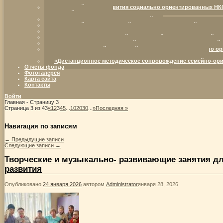
партнерство в интересах детей с ограниченными возможностям
Ресурсный центр развития социально ориентированных НК
жизненной ситуации.
Семья — территория возможностей
Ресурсный центр для семей, воспитывающих детей с огра
От отрока Варфоломея – к преподобному Сергию Радонежс
Организация комплексной социальной поддержки семей, в
Организация инновационной социально-коммуникативной п
Межрегиональный ресурсный центр развития социально ор
детства (возрождение института семьи и родительства)
«Дистанционное методическое сопровождение семейно-ори
Отчеты фонда
Фотогалерея
Карта сайта
Контакты
Войти
Главная
- Страницу 3
Страница 3 из 43
«
1
2
3
4
5
...
10
20
30
...
»
Последняя »
Навигация по записям
←
Предыдущие записи
Следующие записи
→
Творческие и музыкально- развивающие занятия дл
развития
Опубликовано
24 января 2026
автором
Administrator
января 28, 2026