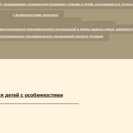
и здоровья.
О, оказывающих социальную поддержку семьям и детям, находящимся в трудно
ниченными возможностями здоровья
кому
оспитывающих детей с нарушениями развития
лощадки для семей, находящихся в трудной жизненной ситуации
иентированных некоммерческих организаций в сфере защиты семьи, материнст
ентированных некоммерческих организаций проекта «Семья»
я детей с особенностями